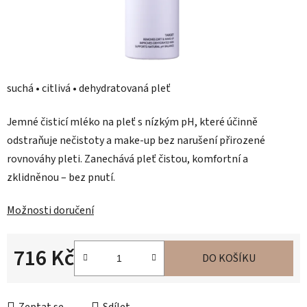
suchá • citlivá • dehydratovaná pleť
Jemné čisticí mléko na pleť s nízkým pH, které účinně
odstraňuje nečistoty a make-up bez narušení přirozené
rovnováhy pleti. Zanechává pleť čistou, komfortní a
zklidněnou – bez pnutí.
Možnosti doručení
716 Kč
DO KOŠÍKU
Měrná cena: