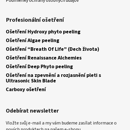
Podmienky ochrany osobných údajov
Profesionální ošetření
Ošetření Hydroxy phyto peeling
Ošetření Algae peeling
Ošetření “Breath Of Life” (Dech života)
Ošetření Renaissance Alchemies
Ošetření Deep Phyto peeling
Ošetření na zpevnění a rozjasnění pleti s
Ultrasonic Skin Blade
Carboxy ošetření
Odebírat newsletter
Vložte svůj e-mail a my vám budeme zasílat informace o
nových produktech na našem e-shopu.