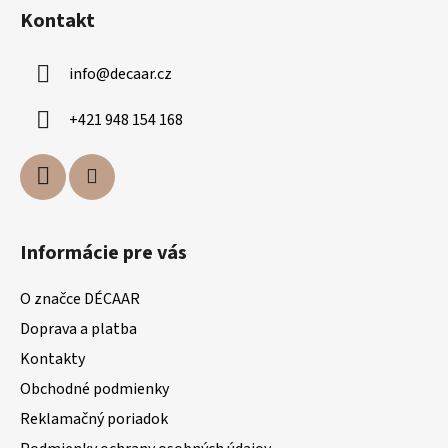
á
Kontakt
p
a
info
@
decaar.cz
t
í
+421 948 154 168
Informácie pre vás
O značce DÉCAAR
Doprava a platba
Kontakty
Obchodné podmienky
Reklamačný poriadok