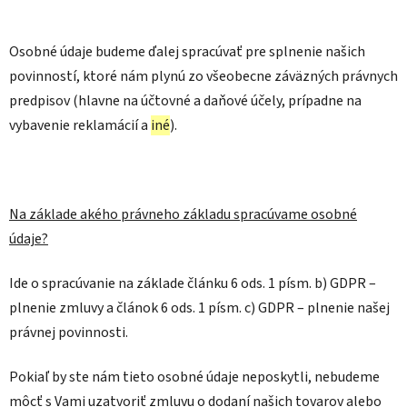
Osobné údaje budeme ďalej spracúvať pre splnenie našich
povinností, ktoré nám plynú zo všeobecne záväzných právnych
predpisov (hlavne na účtovné a daňové účely, prípadne na
vybavenie reklamácií a
iné
).
Na základe akého právneho základu spracúvame osobné
údaje?
Ide o spracúvanie na základe článku 6 ods. 1 písm. b) GDPR –
plnenie zmluvy a článok 6 ods. 1 písm. c) GDPR – plnenie našej
právnej povinnosti.
Pokiaľ by ste nám tieto osobné údaje neposkytli, nebudeme
môcť s Vami uzatvoriť zmluvu o dodaní našich tovarov alebo