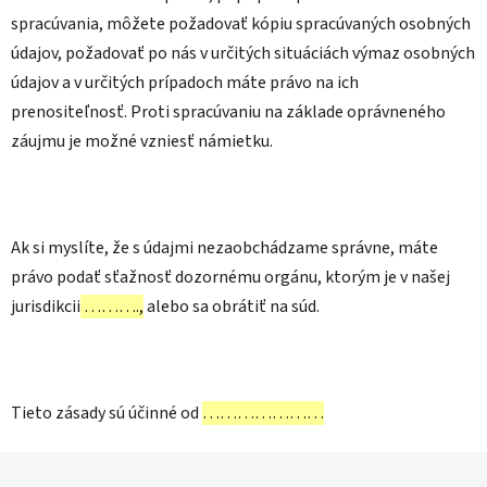
spracúvania, môžete požadovať kópiu spracúvaných osobných
údajov, požadovať po nás v určitých situáciách výmaz osobných
údajov a v určitých prípadoch máte právo na ich
prenositeľnosť. Proti spracúvaniu na základe oprávneného
záujmu je možné vzniesť námietku.
Ak si myslíte, že s údajmi nezaobchádzame správne, máte
právo podať sťažnosť dozornému orgánu, ktorým je v našej
jurisdikcii
……….,
alebo sa obrátiť na súd.
Tieto zásady sú účinné od
…………………
Z