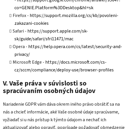
-
https://support.google.com/chrome/answer/95647?
co=GENIE.Platform%3DDesktop&hl=sk
Firefox -
https://support.mozilla.org/cs/kb/povoleni-
zakazani-cookies
Safari -
https://support.apple.com/sk-
sk/guide/safari/sfri11471/mac
Opera -
https://help.opera.com/cs/latest/security-and-
privacy/
Microsoft Edge -
https://docs.microsoft.com/cs-
cz/sccm/compliance/deploy-use/browser-profiles
V. Vaše práva v súvislosti so
spracúvaním osobných údajov
Nariadenie GDPR vám dáva okrem iného právo obrátiť sa na
nás a chcieť informácie, aké Vaše osobné údaje spracúvame,
vyžiadať si u nás prístup k týmto údajom a nechať ich
aktualizovať alebo opraviť, poprípade požadovať obmedzenie