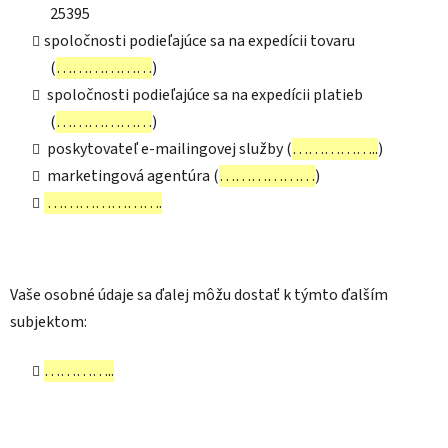
25395
spoločnosti podieľajúce sa na expedícii tovaru
(
………………
)
spoločnosti podieľajúce sa na expedícii platieb
(
………………
)
poskytovateľ e-mailingovej služby (
……………..
)
marketingová agentúra (
………………
)
………………….
Vaše osobné údaje sa ďalej môžu dostať k týmto ďalším
subjektom:
…………..