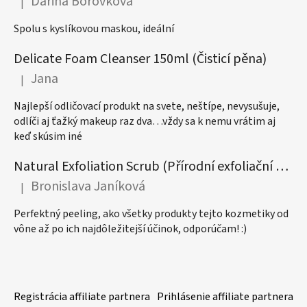
Darina Borovkova
|
Hodnocení produktu je 5 z 5 hvězdiček.
Spolu s kyslíkovou maskou, ideální
Delicate Foam Cleanser 150ml (Čisticí pěna)
Jana
|
Hodnocení produktu je 5 z 5 hvězdiček.
Najlepší odličovací produkt na svete, neštípe, nevysušuje,
odlíči aj ťažký makeup raz dva…vždy sa k nemu vrátim aj
keď skúsim iné
Natural Exfoliation Scrub (Přírodní exfoliační peeling) 50ml
Bronislava Janíková
|
Hodnocení produktu je 5 z 5 hvězdiček.
Perfektný peeling, ako všetky produkty tejto kozmetiky od
vône až po ich najdôležitejší účinok, odporúčam! :)
Registrácia affiliate partnera
Prihlásenie affiliate partnera