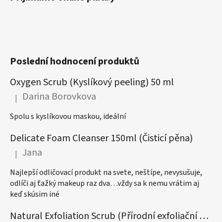
Poslední hodnocení produktů
Oxygen Scrub (Kyslíkový peeling) 50 ml
Darina Borovkova
|
Hodnocení produktu je 5 z 5 hvězdiček.
Spolu s kyslíkovou maskou, ideální
Delicate Foam Cleanser 150ml (Čisticí pěna)
Jana
|
Hodnocení produktu je 5 z 5 hvězdiček.
Najlepší odličovací produkt na svete, neštípe, nevysušuje,
odlíči aj ťažký makeup raz dva…vždy sa k nemu vrátim aj
keď skúsim iné
Natural Exfoliation Scrub (Přírodní exfoliační peeling) 50ml