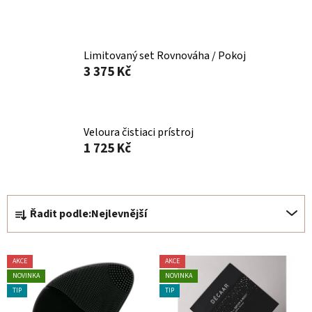
Limitovaný set Rovnováha / Pokoj
3 375 Kč
Veloura čistiaci prístroj
1 725 Kč
Ř
Řadit podle:
Nejlevnější
a
z
V
e
AKCE
AKCE
ý
n
NOVINKA
NOVINKA
p
í
TIP
TIP
i
p