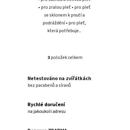
• pro zralou pleť • pro pleť
se sklonem k pnutí a
podráždění • pro pleť,
která potřebuje...
3
položek celkem
O
v
l
Netestováno na zvířátkách
á
d
bez parabenů a síranů
a
c
í
Rychlé doručení
p
na jakoukoli adresu
r
v