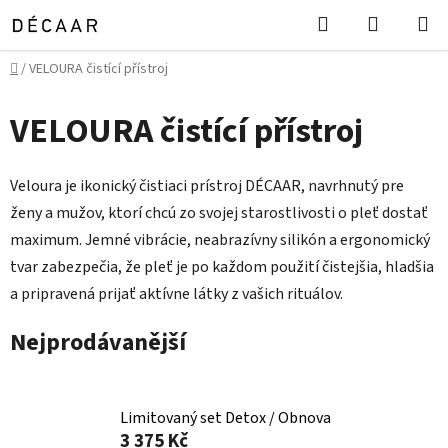
Přejít
Hledat
NÁKUPN
na
KOŠÍK
obsah
Domů
/
VELOURA čistící přístroj
VELOURA čistící přístroj
Veloura je ikonický čistiaci prístroj DÉCAAR, navrhnutý pre
ženy a mužov, ktorí chcú zo svojej starostlivosti o pleť dostať
maximum. Jemné vibrácie, neabrazívny silikón a ergonomický
tvar zabezpečia, že pleť je po každom použití čistejšia, hladšia
a pripravená prijať aktívne látky z vašich rituálov.
Nejprodávanější
Limitovaný set Detox / Obnova
3 375 Kč