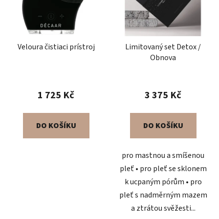
s
r
p
o
r
d
o
Veloura čistiaci prístroj
Limitovaný set Detox /
u
Obnova
d
k
u
t
k
ů
1 725 Kč
3 375 Kč
t
ů
DO KOŠÍKU
DO KOŠÍKU
pro mastnou a smíšenou
pleť • pro pleť se sklonem
k ucpaným pórům • pro
pleť s nadměrným mazem
a ztrátou svěžesti...