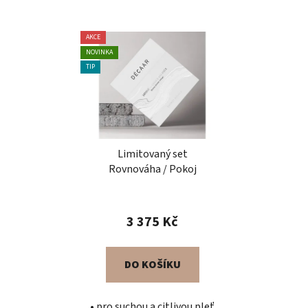
AKCE
NOVINKA
TIP
Limitovaný set
Rovnováha / Pokoj
3 375 Kč
DO KOŠÍKU
• pro suchou a citlivou pleť