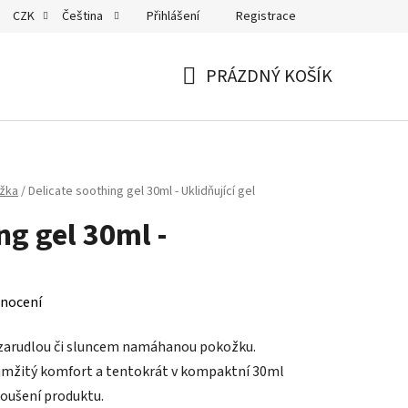
Přihlášení
Registrace
CZK
Čeština
PRÁZDNÝ KOŠÍK
NÁKUPNÍ
KOŠÍK
ožka
/
Delicate soothing gel 30ml - Uklidňující gel
ng gel 30ml -
nocení
 zarudlou či sluncem namáhanou pokožku.
okamžitý komfort a tentokrát v kompaktní 30ml
koušení produktu.