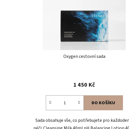
Oxygen cestovní sada
1 450 Kč
DO KOŠÍKU
Sada obsahuje vše, co potřebujete pro každode
péči: Cleansing Milk 40ml pH Balancing Lotion 