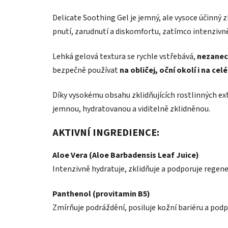
Delicate Soothing Gel je jemný, ale vysoce účinný z
pnutí, zarudnutí a diskomfortu, zatímco intenzivně
Lehká gelová textura se rychle vstřebává,
nezanec
bezpečně používat
na obličej, oční okolí i na celé
Díky vysokému obsahu zklidňujících rostlinných ex
jemnou, hydratovanou a viditelně zklidněnou.
AKTIVNÍ INGREDIENCE:
Aloe Vera (Aloe Barbadensis Leaf Juice)
Intenzivně hydratuje, zklidňuje a podporuje regene
Panthenol (provitamin B5)
Zmírňuje podráždění, posiluje kožní bariéru a podp