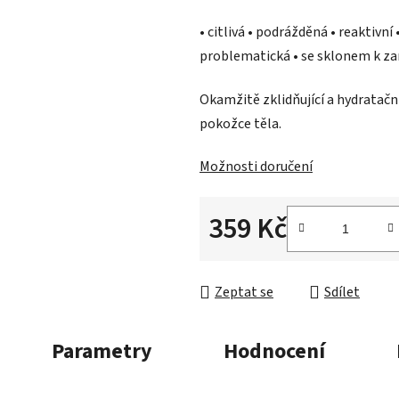
z
• citlivá • podrážděná • reaktivní
5
problematická • se sklonem k za
hvězdiček.
Okamžitě zklidňující a hydratační
pokožce těla.
Možnosti doručení
359 Kč
Měrná cena:
Zeptat se
Sdílet
Parametry
Hodnocení