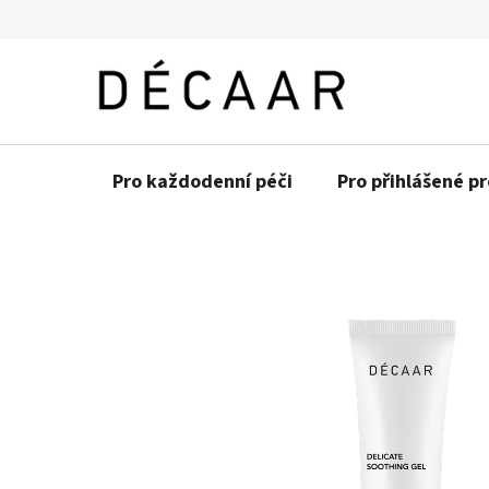
Přejít
na
obsah
Pro každodenní péči
Pro přihlášené p