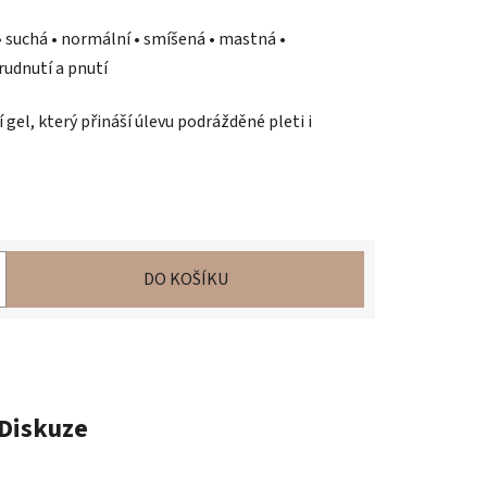
 • suchá • normální • smíšená • mastná •
rudnutí a pnutí
 gel, který přináší úlevu podrážděné pleti i
DO KOŠÍKU
Diskuze