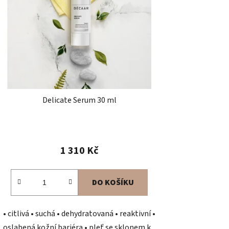
Delicate Serum 30 ml
1 310 Kč
DO KOŠÍKU
• citlivá • suchá • dehydratovaná • reaktivní •
oslabená kožní bariéra • pleť se sklonem k...