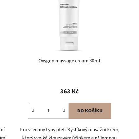
Oxygen massage cream 30ml
363 Kč
DO KOŠÍKU
nní
Pro všechny typy pleti Kyslíkový masážní krém,
40ml
který vyniká klouzavým účinkem a příjemnou