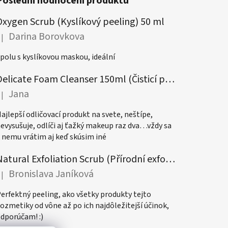
Poslední hodnocení produktů
Oxygen Scrub (Kyslíkový peeling) 50 ml
Darina Borovkova
|
odnocení produktu je 5 z 5 hvězdiček.
polu s kyslíkovou maskou, ideální
Delicate Foam Cleanser 150ml (Čisticí pěna)
Jana
|
odnocení produktu je 5 z 5 hvězdiček.
ajlepší odličovací produkt na svete, neštípe,
evysušuje, odlíči aj ťažký makeup raz dva…vždy sa
 nemu vrátim aj keď skúsim iné
Natural Exfoliation Scrub (Přírodní exfoliační peeling) 50ml
Bronislava Janíková
|
odnocení produktu je 5 z 5 hvězdiček.
erfektný peeling, ako všetky produkty tejto
ozmetiky od vône až po ich najdôležitejší účinok,
dporúčam! :)