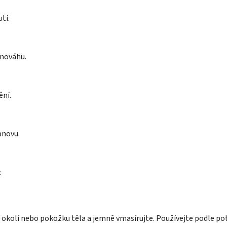
tí.
vnováhu.
ění.
bnovu.
.
í okolí nebo pokožku těla a jemně vmasírujte. Používejte podle p