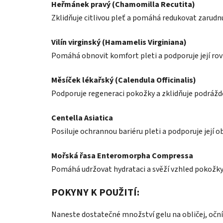
Heřmánek pravý (Chamomilla Recutita)
Zklidňuje citlivou pleť a pomáhá redukovat zarudnu
Vilín virginský (Hamamelis Virginiana)
Pomáhá obnovit komfort pleti a podporuje její ro
Měsíček lékařský (Calendula Officinalis)
Podporuje regeneraci pokožky a zklidňuje podrážd
Centella Asiatica
Posiluje ochrannou bariéru pleti a podporuje její o
Mořská řasa Enteromorpha Compressa
Pomáhá udržovat hydrataci a svěží vzhled pokožky
POKYNY K POUŽITÍ:
Naneste dostatečné množství gelu na obličej, očn