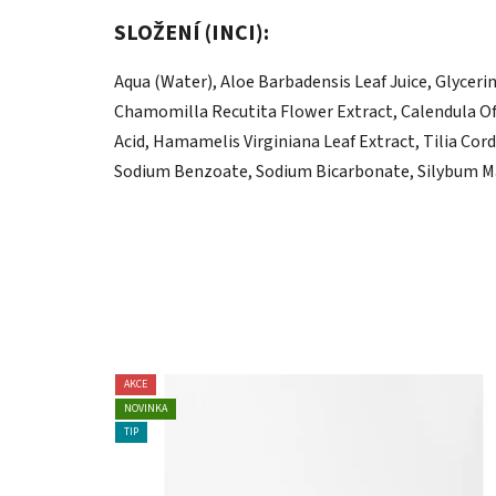
SLOŽENÍ (INCI):
Aqua (Water), Aloe Barbadensis Leaf Juice, Glyce
Chamomilla Recutita Flower Extract, Calendula Off
Acid, Hamamelis Virginiana Leaf Extract, Tilia Co
Sodium Benzoate, Sodium Bicarbonate, Silybum Mar
AKCE
NOVINKA
TIP