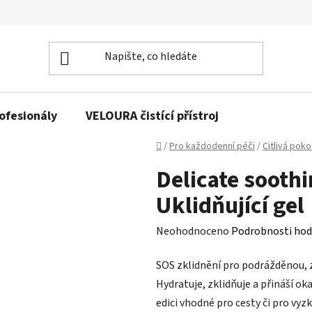
rofesionály
VELOURA čistící přístroj
Domů
/
Pro každodenní péči
/
Citlivá pok
Delicate soothi
Uklidňující gel
Průměrné
Neohodnoceno
Podrobnosti hod
hodnocení
SOS zklidnění pro podrážděnou,
produktu
Hydratuje, zklidňuje a přináší 
je
edici vhodné pro cesty či pro vyz
0,0