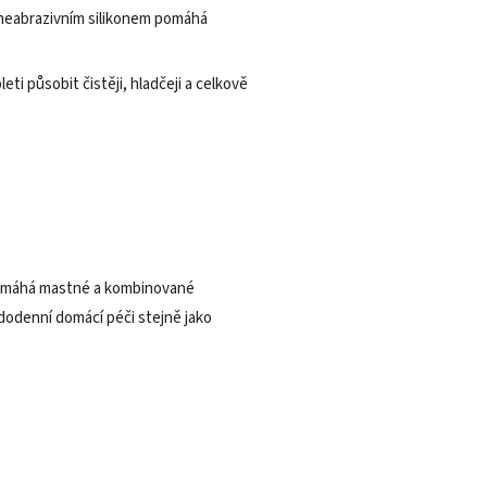
 s neabrazivním silikonem pomáhá
i působit čistěji, hladčeji a celkově
 pomáhá mastné a kombinované
ždodenní domácí péči stejně jako