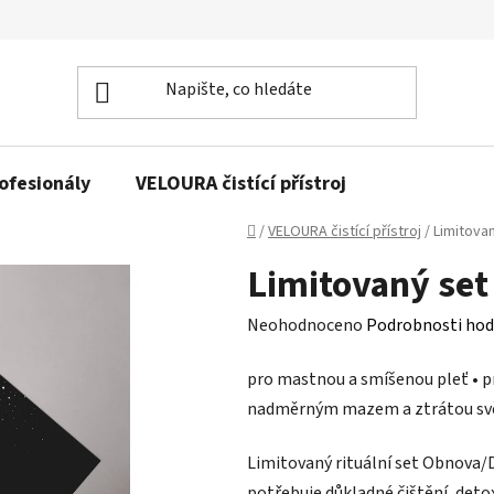
rofesionály
VELOURA čistící přístroj
Domů
/
VELOURA čistící přístroj
/
Limitova
Limitovaný set
Průměrné
Neohodnoceno
Podrobnosti hod
hodnocení
pro mastnou a smíšenou pleť • p
produktu
nadměrným mazem a ztrátou sv
je
0,0
Limitovaný rituální set Obnova/
z
potřebuje důkladné čištění, deto