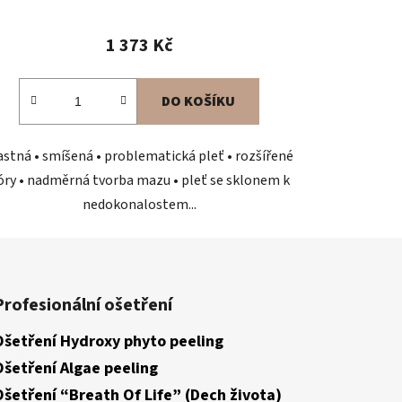
Průměrné
hodnocení
1 373 Kč
produktu
je
DO KOŠÍKU
5,0
z
stná • smíšená • problematická pleť • rozšířené
5
óry • nadměrná tvorba mazu • pleť se sklonem k
hvězdiček.
nedokonalostem...
Profesionální ošetření
Ošetření Hydroxy phyto peeling
Ošetření Algae peeling
Ošetření “Breath Of Life” (Dech života)