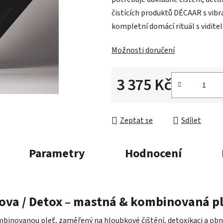
5
čistících produktů DÉCAAR s vibr
hvězdiček.
kompletní domácí rituál s viditel
Možnosti doručení
3 375 Kč
Měrná cena:
Zeptat se
Sdílet
Parametry
Hodnocení
ova / Detox – mastná & kombinovaná p
binovanou pleť, zaměřený na hloubkové čištění, detoxikaci a obno