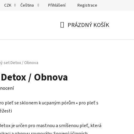
Přihlášení
Registrace
CZK
Čeština
PRÁZDNÝ KOŠÍK
NÁKUPNÍ
KOŠÍK
ný set Detox / Obnova
 Detox / Obnova
nocení
ro pleť se sklonem k ucpaným pórům • pro pleť s
ěžesti
Detox je určen pro mastnou a smíšenou pleť, která
xikaci a obnovu rovnováhy. Spojení účinných