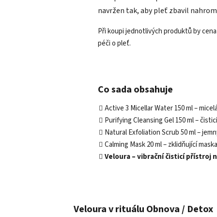
navržen tak, aby pleť zbavil nahrom
Při koupi jednotlivých produktů by cen
péči o pleť.
Co sada obsahuje
Active 3 Micellar Water 150 ml – micel
Purifying Cleansing Gel 150 ml – čist
Natural Exfoliation Scrub 50 ml – je
Calming Mask 20 ml – zklidňující maska
Veloura – vibrační čisticí přístroj 
Veloura v rituálu Obnova / Detox