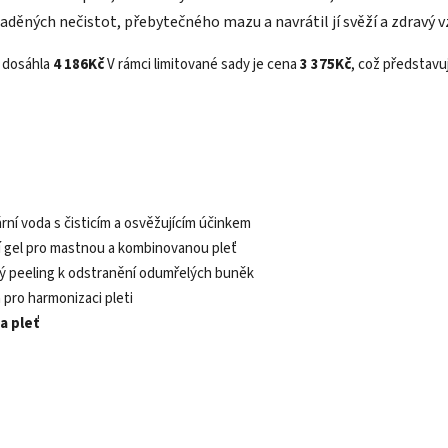
aděných nečistot, přebytečného mazu a navrátil jí svěží a zdravý v
a dosáhla
4 186Kč
V rámci limitované sady je cena
3 375Kč
, což představu
ární voda s čisticím a osvěžujícím účinkem
icí gel pro mastnou a kombinovanou pleť
mný peeling k odstranění odumřelých buněk
 pro harmonizaci pleti
na pleť