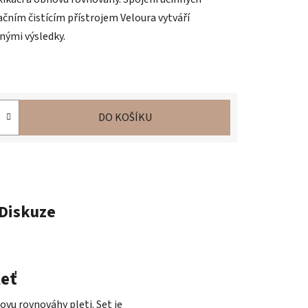
ačním čistícím přístrojem Veloura vytváří
nými výsledky.
DO KOŠÍKU
Diskuze
leť
vu rovnováhy pleti. Set je