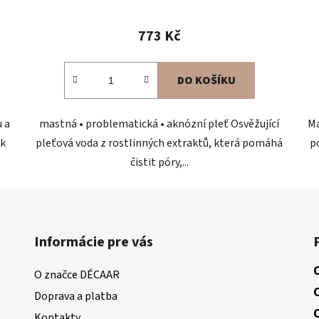
Průměrné
hodnocení
773 Kč
produktu
je
DO KOŠÍKU
5,0
z
 a
mastná • problematická • aknózní pleť Osvěžující
Ma
5
 k
pleťová voda z rostlinných extraktů, která pomáhá
p
hvězdiček.
čistit póry,...
Informácie pre vás
O značce DÉCAAR
Doprava a platba
Kontakty