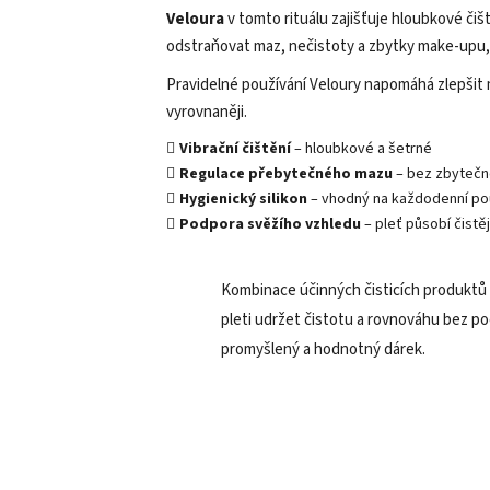
Veloura
v tomto rituálu zajišťuje hloubkové čiš
odstraňovat maz, nečistoty a zbytky make-upu, 
Pravidelné používání Veloury napomáhá zlepšit m
vyrovnaněji.
Vibrační čištění
– hloubkové a šetrné
Regulace přebytečného mazu
– bez zbytečn
Hygienický silikon
– vhodný na každodenní pou
Podpora svěžího vzhledu
– pleť působí čistěj
Kombinace účinných čisticích produktů 
pleti udržet čistotu a rovnováhu bez po
promyšlený a hodnotný dárek.