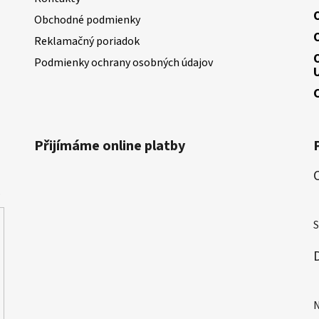
Obchodné podmienky
Reklamačný poriadok
Podmienky ochrany osobných údajov
Přijímáme online platby
.
H
S
H
N