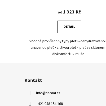
Průměrné
hodnocení
1 323 Kč
od
produktu
je
DETAIL
5,0
z
Vhodné pro všechny typy pleti • dehydratovanou
5
unavenou pleť • citlivou pleť • pleť se sklonem
hvězdiček.
diskomfortu • muže...
Z
á
Kontakt
p
a
info
@
decaar.cz
t
í
+421 948 154 168