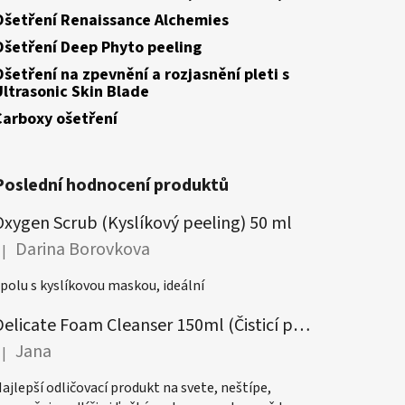
Ošetření Renaissance Alchemies
Ošetření Deep Phyto peeling
Ošetření na zpevnění a rozjasnění pleti s
Ultrasonic Skin Blade
Carboxy ošetření
Poslední hodnocení produktů
Oxygen Scrub (Kyslíkový peeling) 50 ml
Darina Borovkova
|
odnocení produktu je 5 z 5 hvězdiček.
polu s kyslíkovou maskou, ideální
Delicate Foam Cleanser 150ml (Čisticí pěna)
Jana
|
odnocení produktu je 5 z 5 hvězdiček.
ajlepší odličovací produkt na svete, neštípe,