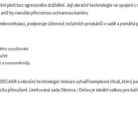
tění pleti bez agresivního dráždění. Její vibrační technologie ve spojení
aniž by narušila přirozenou ochrannou bariéru.
ikrocirkulaci, podporuje účinnost ostatních produktů v sadě a pomáhá plet
ého vysušování
žití
i a rovnoměrněji.
DÉCAAR a vibrační technologie Veloura vytváří komplexní rituál, který
citu přesušení. Limitovaná sada Obnova / Detox je ideální volbou pro ka