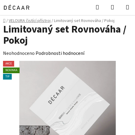
Přejít
Hledat
NÁKUPN
na
KOŠÍK
obsah
Domů
/
VELOURA čistící přístroj
/
Limitovaný set Rovnováha / Pokoj
Limitovaný set Rovnováha /
Pokoj
Průměrné
Neohodnoceno
Podrobnosti hodnocení
hodnocení
AKCE
produktu
NOVINKA
je
TIP
0,0
z
5
hvězdiček.