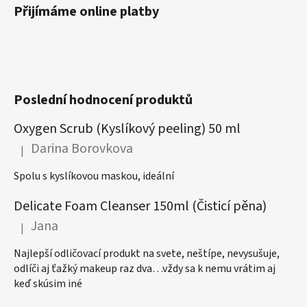
Přijímáme online platby
Poslední hodnocení produktů
Oxygen Scrub (Kyslíkový peeling) 50 ml
Darina Borovkova
|
Hodnocení produktu je 5 z 5 hvězdiček.
Spolu s kyslíkovou maskou, ideální
Delicate Foam Cleanser 150ml (Čisticí pěna)
Jana
|
Hodnocení produktu je 5 z 5 hvězdiček.
Najlepší odličovací produkt na svete, neštípe, nevysušuje,
odlíči aj ťažký makeup raz dva…vždy sa k nemu vrátim aj
keď skúsim iné