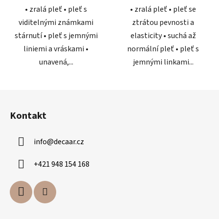
• zralá pleť • pleť s
• zralá pleť • pleť se
viditelnými známkami
ztrátou pevnosti a
stárnutí • pleť s jemnými
elasticity • suchá až
liniemi a vráskami •
normální pleť • pleť s
unavená,...
jemnými linkami...
Z
á
Kontakt
p
a
info
@
decaar.cz
t
í
+421 948 154 168