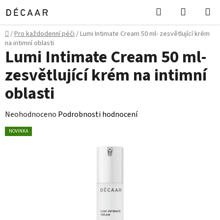
Přejít
Hledat
NÁKUPN
na
KOŠÍK
obsah
Domů
/
Pro každodenní péči
/
Lumi Intimate Cream 50 ml- zesvětlující krém
na intimní oblasti
Lumi Intimate Cream 50 ml-
zesvětlující krém na intimní
oblasti
Průměrné
Neohodnoceno
Podrobnosti hodnocení
hodnocení
NOVINKA
produktu
je
0,0
z
5
hvězdiček.