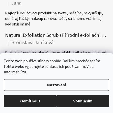
Jana
|
Hodnocení produktu je 5 z 5 hvězdiček.
Najlepší odličovací produkt na svete, neštípe, nevysušuje,
odlíči aj ťažký makeup raz dva…vždy sa k nemu vrátim aj
keď skúsim iné
Natural Exfoliation Scrub (Přírodní exfoliační peeling) 50ml
Bronislava Janíková
|
Hodnocení produktu je 5 z 5 hvězdiček.
Perfektný peeling, ako všetky produkty tejto kozmetiky od
vône až po ich najdôležitejší účinok, odporúčam! :)
Tento web používa súbory cookie. Ďalším prechádzaním
tohto webu vyjadrujete súhlas s ich používaním. Viac
informácií
tu
.
Registrácia affiliate partnera
Prihlásenie affiliate partnera
Nastavení
Odmítnout
Souhlasím
Vytvořil Shoptet
Copyright 2026
DÉCAAR
. Všechna práva vyhrazena.