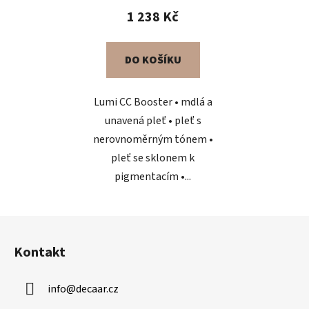
1 238 Kč
DO KOŠÍKU
Lumi CC Booster • mdlá a
unavená pleť • pleť s
nerovnoměrným tónem •
pleť se sklonem k
pigmentacím •...
Z
á
Kontakt
p
a
info
@
decaar.cz
t