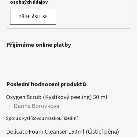
osobných údajov
PŘIHLÁSIT SE
Přijímáme online platby
Poslední hodnocení produktů
Oxygen Scrub (Kyslíkový peeling) 50 ml
Darina Borovkova
|
Hodnocení produktu je 5 z 5 hvězdiček.
Spolu s kyslíkovou maskou, ideální
Delicate Foam Cleanser 150ml (Čisticí pěna)