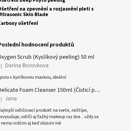
Ošetření Deep Phyto peeling
Ošetření na zpevnění a rozjasnění pleti s
Ultrasonic Skin Blade
Carboxy ošetření
Poslední hodnocení produktů
Oxygen Scrub (Kyslíkový peeling) 50 ml
Darina Borovkova
|
odnocení produktu je 5 z 5 hvězdiček.
polu s kyslíkovou maskou, ideální
Delicate Foam Cleanser 150ml (Čisticí pěna)
Jana
|
odnocení produktu je 5 z 5 hvězdiček.
ajlepší odličovací produkt na svete, neštípe,
evysušuje, odlíči aj ťažký makeup raz dva…vždy sa
 nemu vrátim aj keď skúsim iné