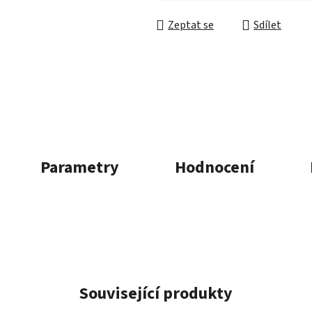
5
hvězdiček.
Zeptat se
Sdílet
Parametry
Hodnocení
Související produkty