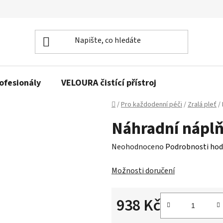
rofesionály
VELOURA čistící přístroj
Domů
/
Pro každodenní péči
/
Zralá pleť
/
Náhradní náplň
Průměrné
Neohodnoceno
Podrobnosti hod
hodnocení
Možnosti doručení
produktu
je
938 Kč
0,0
z
Měrná cena: