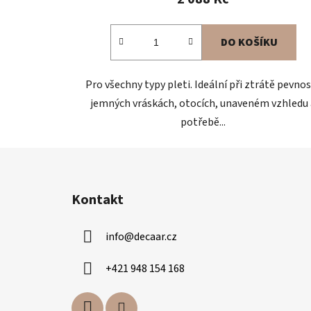
DO KOŠÍKU
Pro všechny typy pleti. Ideální při ztrátě pevnos
jemných vráskách, otocích, unaveném vzhledu 
potřebě...
Z
á
Kontakt
p
a
info
@
decaar.cz
t
í
+421 948 154 168