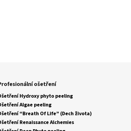
Profesionální ošetření
Ošetření Hydroxy phyto peeling
Ošetření Algae peeling
Ošetření “Breath Of Life” (Dech života)
Ošetření Renaissance Alchemies