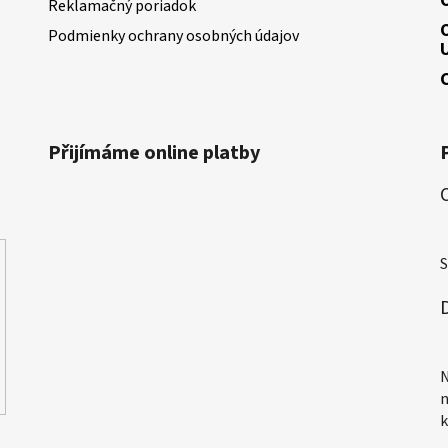
Reklamačný poriadok
Podmienky ochrany osobných údajov
Přijímáme online platby
.
H
S
H
N
n
k