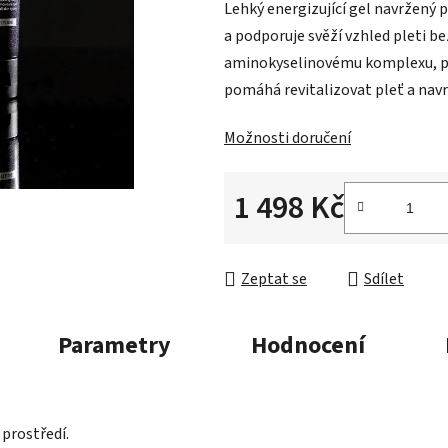
Lehký energizující gel navržený 
z
a podporuje svěží vzhled pleti 
5
aminokyselinovému komplexu, p
hvězdiček.
pomáhá revitalizovat pleť a navra
Možnosti doručení
1 498 Kč
Měrná cena:
Zeptat se
Sdílet
Parametry
Hodnocení
 prostředí.