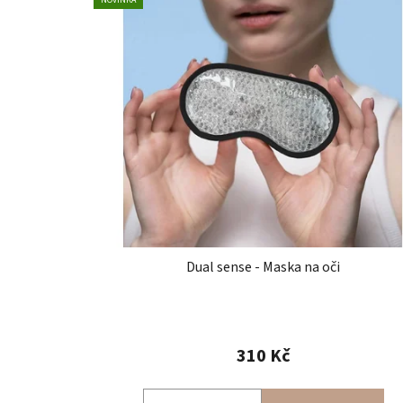
NOVINKA
Dual sense - Maska na oči
Průměrné
hodnocení
310 Kč
produktu
je