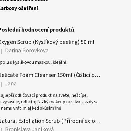
Carboxy ošetření
Poslední hodnocení produktů
Oxygen Scrub (Kyslíkový peeling) 50 ml
Darina Borovkova
|
odnocení produktu je 5 z 5 hvězdiček.
polu s kyslíkovou maskou, ideální
Delicate Foam Cleanser 150ml (Čisticí pěna)
Jana
|
odnocení produktu je 5 z 5 hvězdiček.
ajlepší odličovací produkt na svete, neštípe,
evysušuje, odlíči aj ťažký makeup raz dva…vždy sa
 nemu vrátim aj keď skúsim iné
Natural Exfoliation Scrub (Přírodní exfoliační peeling) 50ml
Bronislava Janíková
|