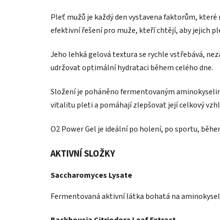
Pleť mužů je každý den vystavena faktorům, které 
efektivní řešení pro muže, kteří chtějí, aby jejich p
Jeho lehká gelová textura se rychle vstřebává, n
udržovat optimální hydrataci během celého dne.
Složení je poháněno fermentovaným aminokyselin
vitalitu pleti a pomáhají zlepšovat její celkový vzhl
O2 Power Gel je ideální po holení, po sportu, běhe
AKTIVNÍ SLOŽKY
Saccharomyces Lysate
Fermentovaná aktivní látka bohatá na aminokyseliny