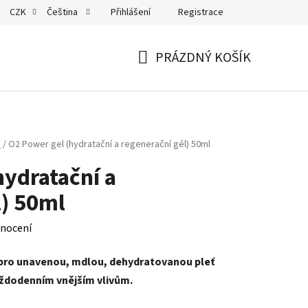
Přihlášení
Registrace
CZK
Čeština
PRÁZDNÝ KOŠÍK
NÁKUPNÍ
KOŠÍK
a
/
O2 Power gel (hydratační a regenerační gél) 50ml
hydratační a
l) 50ml
nocení
í pro unavenou, mdlou, dehydratovanou pleť
aždodenním vnějším vlivům.