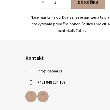
DO KOŠÍKU
5,0
z
Naše maska na oči DualSense je navržena tak, a
5
poskytovala jedinečné pohodlí a úlevu pro citli
hvězdiček.
oční okolí. Tato...
Z
á
Kontakt
p
a
info
@
decaar.cz
t
í
+421 948 154 168