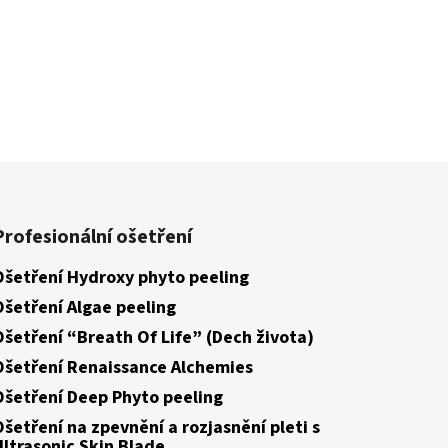
Profesionální ošetření
Ošetření Hydroxy phyto peeling
Ošetření Algae peeling
Ošetření “Breath Of Life” (Dech života)
Ošetření Renaissance Alchemies
Ošetření Deep Phyto peeling
Ošetření na zpevnění a rozjasnění pleti s
Ultrasonic Skin Blade