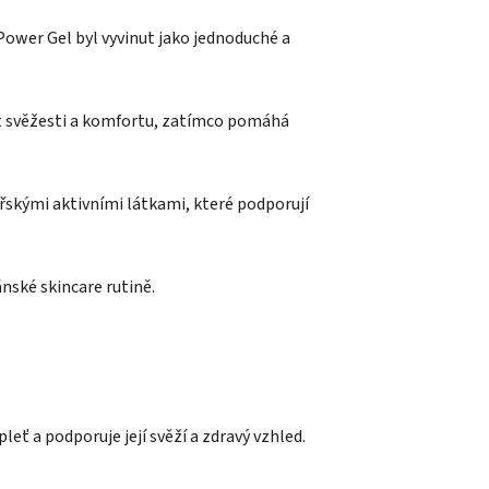
ower Gel byl vyvinut jako jednoduché a
it svěžesti a komfortu, zatímco pomáhá
kými aktivními látkami, které podporují
nské skincare rutině.
ť a podporuje její svěží a zdravý vzhled.