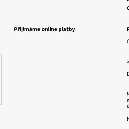
Přijímáme online platby
.
H
S
H
N
n
k