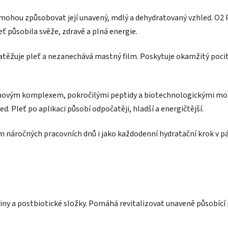
mohou způsobovat její unavený, mdlý a dehydratovaný vzhled. O2 P
leť působila svěže, zdravě a plná energie.
ezatěžuje pleť a nezanechává mastný film. Poskytuje okamžitý poc
ovým komplexem, pokročilými peptidy a biotechnologickými mořs
ed. Pleť po aplikaci působí odpočatěji, hladší a energičtější.
m náročných pracovních dnů i jako každodenní hydratační krok v pá
 a postbiotické složky. Pomáhá revitalizovat unaveně působící ple