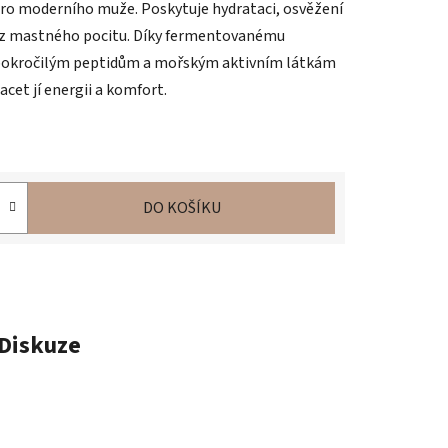
pro moderního muže. Poskytuje hydrataci, osvěžení
bez mastného pocitu. Díky fermentovanému
okročilým peptidům a mořským aktivním látkám
cet jí energii a komfort.
DO KOŠÍKU
Diskuze