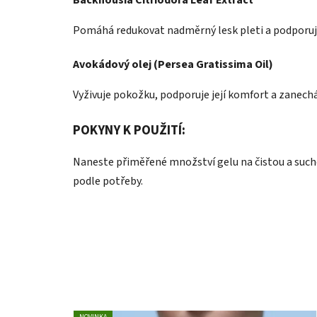
Backhousia Citriodora Leaf Extract
Pomáhá redukovat nadměrný lesk pleti a podporuje 
Avokádový olej (Persea Gratissima Oil)
Vyživuje pokožku, podporuje její komfort a zanecháv
POKYNY K POUŽITÍ:
Naneste přiměřené množství gelu na čistou a sucho
podle potřeby.