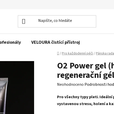
rofesionály
VELOURA čistící přístroj
Domů
/
Pro každodenní péči
/
Pánska rad
O2 Power gel (
regenerační gé
Průměrné
Neohodnoceno
Podrobnosti hod
hodnocení
Pro všechny typy pleti. Ideáln
produktu
vystavenou stresu, holení a k
je
0,0