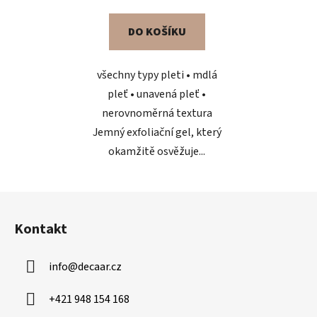
je
DO KOŠÍKU
5,0
z
všechny typy pleti • mdlá
5
pleť • unavená pleť •
hvězdiček.
nerovnoměrná textura
Jemný exfoliační gel, který
okamžitě osvěžuje...
Z
á
Kontakt
p
a
info
@
decaar.cz
t
í
+421 948 154 168