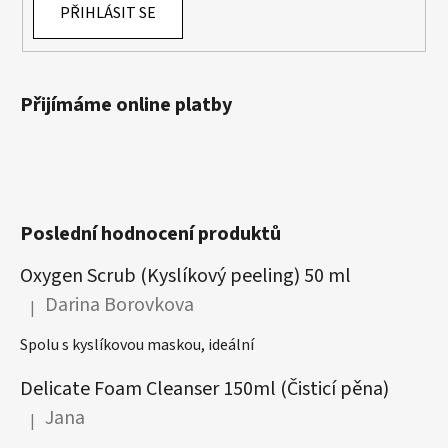
PŘIHLÁSIT SE
Přijímáme online platby
Poslední hodnocení produktů
Oxygen Scrub (Kyslíkový peeling) 50 ml
Darina Borovkova
|
Hodnocení produktu je 5 z 5 hvězdiček.
Spolu s kyslíkovou maskou, ideální
Delicate Foam Cleanser 150ml (Čisticí pěna)
Jana
|
Hodnocení produktu je 5 z 5 hvězdiček.