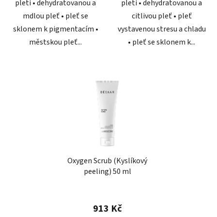
pleti • dehydratovanou a
pleti • dehydratovanou a
mdlou pleť • pleť se
citlivou pleť • pleť
sklonem k pigmentacím •
vystavenou stresu a chladu
městskou pleť...
• pleť se sklonem k...
Oxygen Scrub (Kyslíkový
peeling) 50 ml
Průměrné
hodnocení
913 Kč
produktu