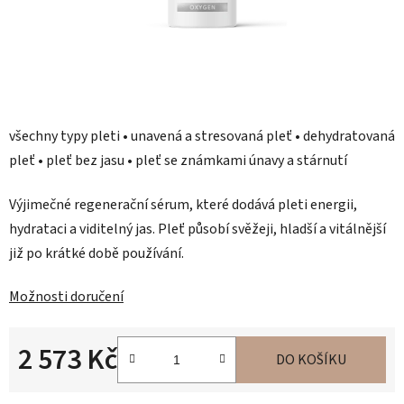
všechny typy pleti • unavená a stresovaná pleť • dehydratovaná
pleť • pleť bez jasu • pleť se známkami únavy a stárnutí
Výjimečné regenerační sérum, které dodává pleti energii,
hydrataci a viditelný jas. Pleť působí svěžeji, hladší a vitálnější
již po krátké době používání.
Možnosti doručení
2 573 Kč
DO KOŠÍKU
Měrná cena: