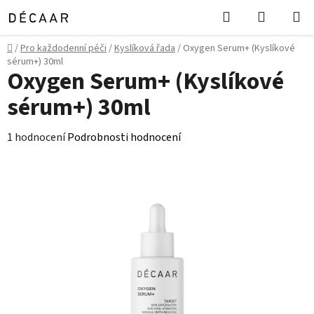
Přejít
Hledat
NÁKUPN
na
KOŠÍK
obsah
Domů
/
Pro každodenní péči
/
Kyslíková řada
/
Oxygen Serum+ (Kyslíkové
sérum+) 30ml
Oxygen Serum+ (Kyslíkové
sérum+) 30ml
Průměrné
1 hodnocení
Podrobnosti hodnocení
hodnocení
produktu
je
5,0
z
5
hvězdiček.