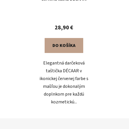
28,90 €
DO KOŠÍKA
Elegantná darčeková
taštička DÉCAAR v
ikonickej červenej farbe s
mašľou je dokonalým
doplnkom pre každú
kozmetickú...
Z