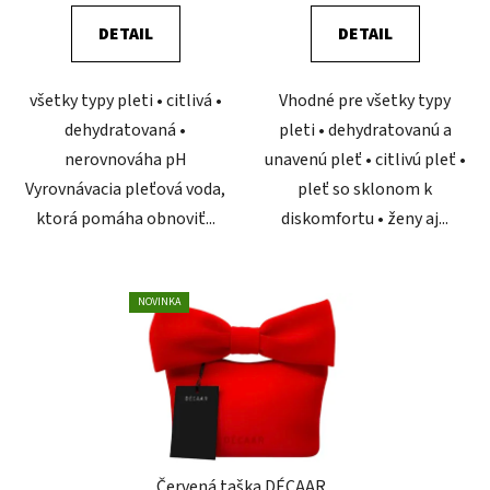
je
DETAIL
DETAIL
5,0
z
všetky typy pleti • citlivá •
Vhodné pre všetky typy
5
dehydratovaná •
pleti • dehydratovanú a
hviezdičiek.
nerovnováha pH
unavenú pleť • citlivú pleť •
Vyrovnávacia pleťová voda,
pleť so sklonom k
ktorá pomáha obnoviť...
diskomfortu • ženy aj...
NOVINKA
Červená taška DÉCAAR.