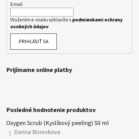
Email
Vložením e-mailu súhlasíte s
podmienkami ochrany
osobných údajov
PRIHLÁSIŤ SA
Prijímame online platby
Posledné hodnotenie produktov
Oxygen Scrub (Kyslíkový peeling) 50 ml
Darina Borovkova
|
Hodnotenie produktu je 5 z 5 hviezdičiek.