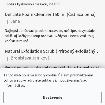
Spolu s kyslíkovou maskou, ideální
Delicate Foam Cleanser 150 ml (Čistiaca pena)
Jana
|
Hodnotenie produktu je 5 z 5 hviezdičiek.
Najlepší odličovací produkt na svete, neštípe, nevysušuje,
odlíči aj ťažký makeup raz dva…vždy sa k nemu vrátim aj
keď skúsim iné
Natural Exfoliation Scrub (Prírodný exfoliačný peeling)
Bronislava Janíková
|
Hodnotenie produktu je 5 z 5 hviezdičiek.
Perfektný peeling, ako všetky produkty tejto kozmetiky od
vône až po ich najdôležitejší účinok, odporúčam! :)
Tento web používa súbory cookie. Ďalším prechádzaním
tohto webu vyjadrujete súhlas s ich používaním. Viac
informácií
tu
.
Registrácia affiliate partnera
Prihlásenie affiliate partnera
Nastavenie