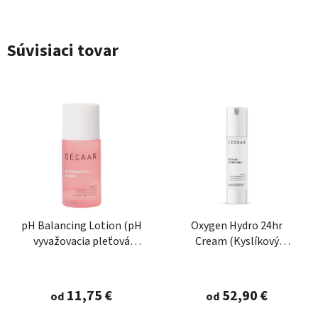
Súvisiaci tovar
pH Balancing Lotion (pH
Oxygen Hydro 24hr
vyvažovacia pleťová
Cream (Kyslíkový
voda)
hydratačný krém 24hod)
Priemerné
hodnotenie
11,75 €
52,90 €
od
od
produktu