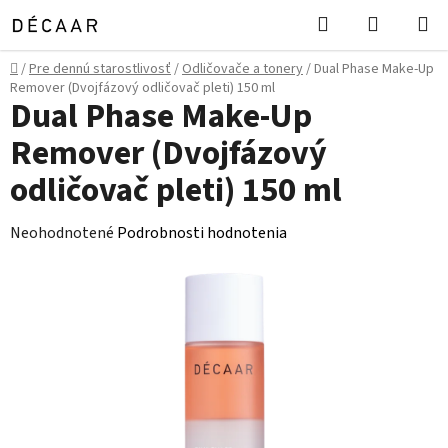
Prejsť
Hľadať
NÁKUP
na
KOŠÍK
obsah
Domov
/
Pre dennú starostlivosť
/
Odličovače a tonery
/
Dual Phase Make-Up
Remover (Dvojfázový odličovač pleti) 150 ml
Dual Phase Make-Up
Remover (Dvojfázový
odličovač pleti) 150 ml
Priemerné
Neohodnotené
Podrobnosti hodnotenia
hodnotenie
produktu
je
0,0
z
5
hviezdičiek.