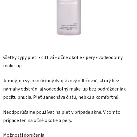
všetky typy pleti • citlivá • očné okolie • pery • vodeodolný
make-up
Jemný, no vysoko účinný dvojfázový odličovač, ktorý bez
námahy odstráni aj vodeodolný make-up bez podráždenia a
pocitu pnutia. Pleť zanecháva čistú, hebkú a komfortnú.
Neodporúčame používať na pleť v prípade akné. V tomto
prípade len na očné okolie a pery.
Možnosti doručenia