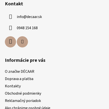
á
Kontakt
p
ä
info
@
decaar.sk
t
i
0948 154 168
e
Informácie pre vás
O značke DÉCAAR
Doprava a platba
Kontakty
Obchodné podmienky
Reklamačný poriadok
Ako chránime osobné údaje