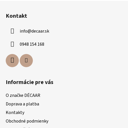
Z
á
Kontakt
p
ä
info
@
decaar.sk
t
i
0948 154 168
e
Informácie pre vás
O značke DÉCAAR
Doprava a platba
Kontakty
Obchodné podmienky