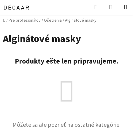
Prejsť
Hľadať
NÁKUP
na
KOŠÍK
obsah
Domov
/
Pre profesionálov
/
Ošetrenia
/
Alginátové masky
Alginátové masky
Produkty ešte len pripravujeme.
Môžete sa ale pozrieť na ostatné kategórie.