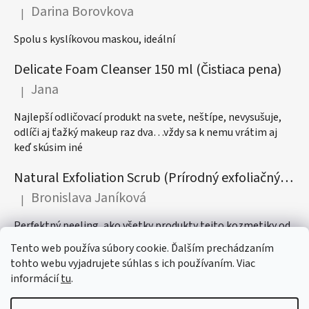
Darina Borovkova
|
Hodnotenie produktu je 5 z 5 hviezdičiek.
Spolu s kyslíkovou maskou, ideální
Delicate Foam Cleanser 150 ml (Čistiaca pena)
Jana
|
Hodnotenie produktu je 5 z 5 hviezdičiek.
Najlepší odličovací produkt na svete, neštípe, nevysušuje,
odlíči aj ťažký makeup raz dva…vždy sa k nemu vrátim aj
keď skúsim iné
Natural Exfoliation Scrub (Prírodný exfoliačný peeling)
Bronislava Janíková
|
Hodnotenie produktu je 5 z 5 hviezdičiek.
Perfektný peeling, ako všetky produkty tejto kozmetiky od
vône až po ich najdôležitejší účinok, odporúčam! :)
Tento web používa súbory cookie. Ďalším prechádzaním
tohto webu vyjadrujete súhlas s ich používaním. Viac
informácií
tu
.