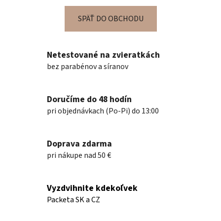
SPÄŤ DO OBCHODU
Netestované na zvieratkách
bez parabénov a síranov
Doručíme do 48 hodín
pri objednávkach (Po-Pi) do 13:00
Doprava zdarma
pri nákupe nad 50 €
Vyzdvihnite kdekoľvek
Packeta SK a CZ