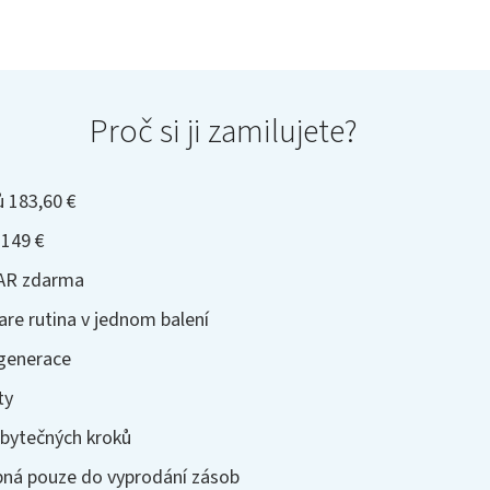
Proč si ji zamilujete?
 183,60 €
149 €
AR zdarma
re rutina v jednom balení
egenerace
ty
zbytečných kroků
pná pouze do vyprodání zásob