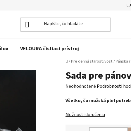
E
álov
VELOURA čistiaci prístroj
Domov
/
Pre dennú starostlivosť
/
Pánska 
Sada pre páno
Priemerné
Neohodnotené
Podrobnosti hod
hodnotenie
Všetko, čo mužská pleť potreb
produktu
je
Možnosti doručenia
0,0
z