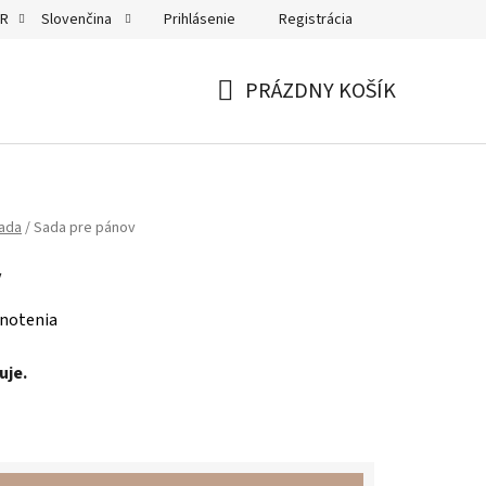
Prihlásenie
Registrácia
UR
Slovenčina
PRÁZDNY KOŠÍK
NÁKUPNÝ
KOŠÍK
rada
/
Sada pre pánov
v
notenia
uje.