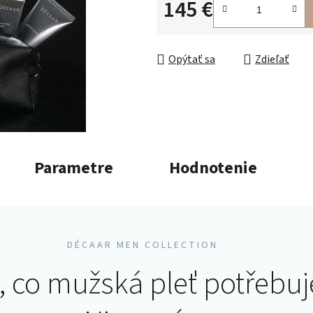
145 €
5
hviezdičiek.
Jednotková cena:
Opýtať sa
Zdieľať
Parametre
Hodnotenie
DÉCAAR MEN COLLECTION
, co mužská pleť potřebuj