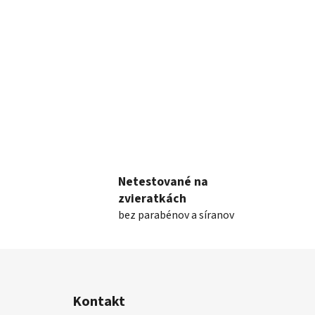
Netestované na
zvieratkách
bez parabénov a síranov
Z
á
Kontakt
p