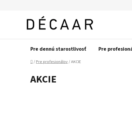
Prejsť
na
obsah
Pre dennú starostlivosť
Pre profesion
Domov
/
Pre profesionálov
/
AKCIE
AKCIE