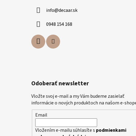
ä
info
@
decaar.sk
t
i
0948 154 168
e
Odoberať newsletter
Vložte svoj e-mail a my Vám budeme zasielať
informácie o nových produktoch na našom e-shope
Email
Vložením e-mailu súhlasíte s
podmienkami