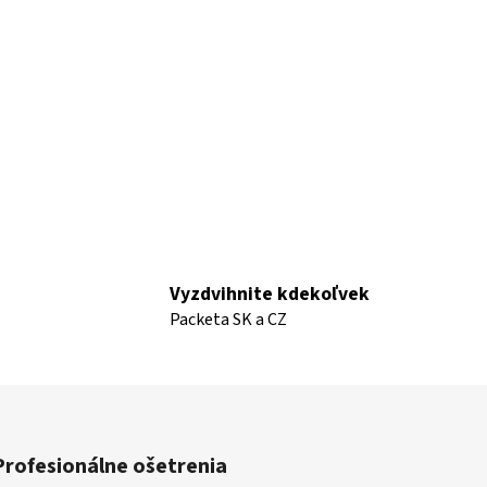
Vyzdvihnite kdekoľvek
Packeta SK a CZ
Profesionálne ošetrenia