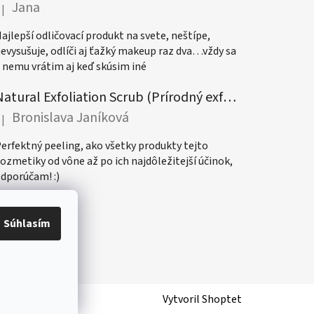
Jana
|
odnotenie produktu je 5 z 5 hviezdičiek.
ajlepší odličovací produkt na svete, neštípe,
evysušuje, odlíči aj ťažký makeup raz dva…vždy sa
 nemu vrátim aj keď skúsim iné
Natural Exfoliation Scrub (Prírodný exfoliačný peeling)
Bronislava Janíková
|
odnotenie produktu je 5 z 5 hviezdičiek.
erfektný peeling, ako všetky produkty tejto
ozmetiky od vône až po ich najdôležitejší účinok,
dporúčam! :)
Súhlasím
Vytvoril Shoptet