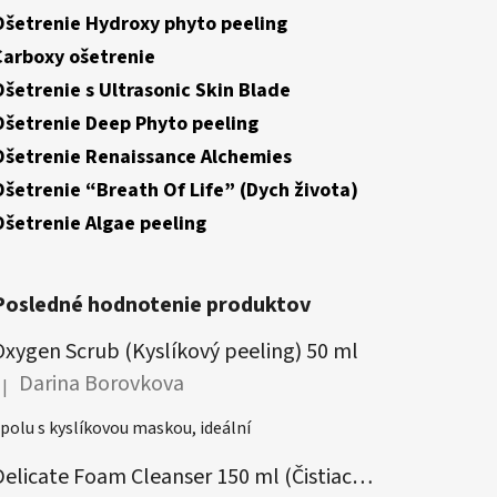
Ošetrenie Hydroxy phyto peeling
Carboxy ošetrenie
Ošetrenie s Ultrasonic Skin Blade
Ošetrenie Deep Phyto peeling
Ošetrenie Renaissance Alchemies
Ošetrenie “Breath Of Life” (Dych života)
Ošetrenie Algae peeling
Posledné hodnotenie produktov
Oxygen Scrub (Kyslíkový peeling) 50 ml
Darina Borovkova
|
odnotenie produktu je 5 z 5 hviezdičiek.
polu s kyslíkovou maskou, ideální
Delicate Foam Cleanser 150 ml (Čistiaca pena)