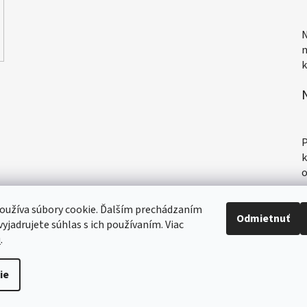
H
N
n
k
H
P
k
o
oužíva súbory cookie. Ďalším prechádzaním
Odmietnuť
yjadrujete súhlas s ich používaním. Viac
u
.
Registrácia affiliate partnera
Prihlásenie affiliate partnera
ie