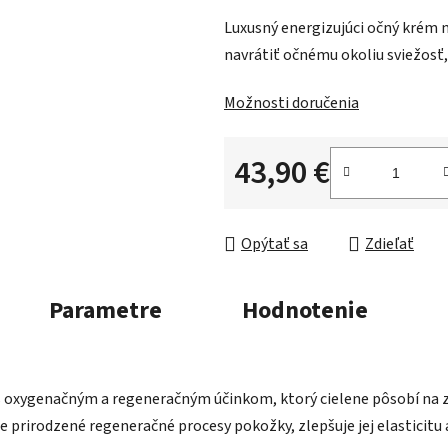
0,0
Luxusný energizujúci očný krém 
z
navrátiť očnému okoliu sviežosť, 
5
hviezdičiek.
Možnosti doručenia
43,90 €
Jednotková cena:
Opýtať sa
Zdieľať
Parametre
Hodnotenie
s oxygenačným a regeneračným účinkom, ktorý cielene pôsobí na zn
e prirodzené regeneračné procesy pokožky, zlepšuje jej elasticit