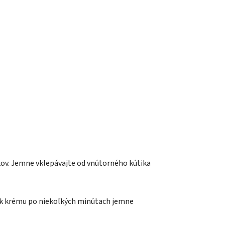
kov. Jemne vklepávajte od vnútorného kútika
tok krému po niekoľkých minútach jemne