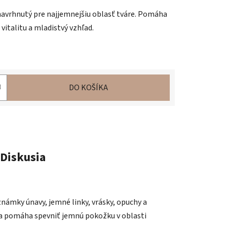
navrhnutý pre najjemnejšiu oblasť tváre. Pomáha
vitalitu a mladistvý vzhľad.
DO KOŠÍKA
Diskusia
ámky únavy, jemné linky, vrásky, opuchy a
u a pomáha spevniť jemnú pokožku v oblasti