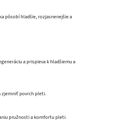
a pôsobí hladšie, rozjasnenejšie a
egeneráciu a prispieva k hladšiemu a
zjemniť povrch pleti.
aniu pružnosti a komfortu pleti.