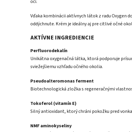
očí.
Vďaka kombinácii aktívnych látok z radu Oxygen do
oddýchnute. Krém je ideálny aj pre citlivé očné oko
AKTÍVNE INGREDIENCIE
Perfluorodekalín
Unikátna oxygenačná látka, ktorá podporuje prísun 
sviežejšiemu vzhľadu očného okolia.
Pseudoalteromonas ferment
Biotechnologická zložka s regeneračnými vlastnos
Tokoferol (vitamín E)
Silný antioxidant, ktorý chráni pokožku pred vonka
NMF aminokyseliny