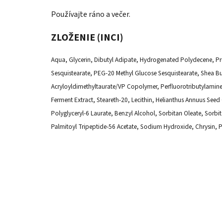
Používajte ráno a večer.
ZLOŽENIE (INCI)
Aqua, Glycerin, Dibutyl Adipate, Hydrogenated Polydecene, Pr
Sesquistearate, PEG-20 Methyl Glucose Sesquistearate, Shea Bu
Acryloyldimethyltaurate/VP Copolymer, Perfluorotributylamin
Ferment Extract, Steareth-20, Lecithin, Helianthus Annuus Seed
Polyglyceryl-6 Laurate, Benzyl Alcohol, Sorbitan Oleate, Sorbi
Palmitoyl Tripeptide-56 Acetate, Sodium Hydroxide, Chrysin, P