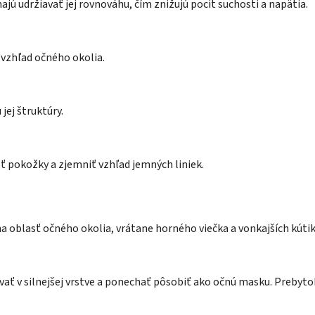
ú udržiavať jej rovnováhu, čím znižujú pocit suchosti a napätia.
 vzhľad očného okolia.
jej štruktúry.
 pokožky a zjemniť vzhľad jemných liniek.
a oblasť očného okolia, vrátane horného viečka a vonkajších kúti
ovať v silnejšej vrstve a ponechať pôsobiť ako očnú masku. Preby