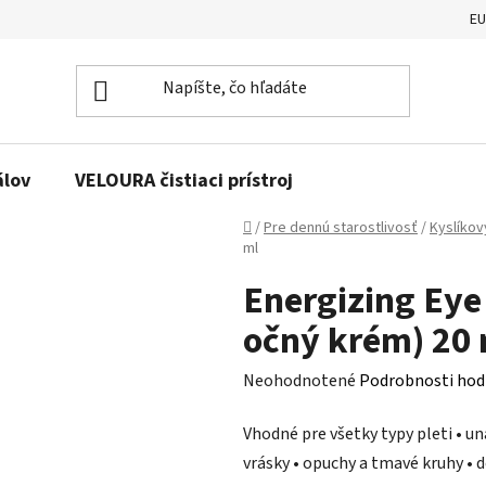
E
álov
VELOURA čistiaci prístroj
Domov
/
Pre dennú starostlivosť
/
Kyslíkov
ml
Energizing Eye
očný krém) 20 
Priemerné
Neohodnotené
Podrobnosti hod
hodnotenie
Vhodné pre všetky typy pleti • un
produktu
vrásky • opuchy a tmavé kruhy • 
je