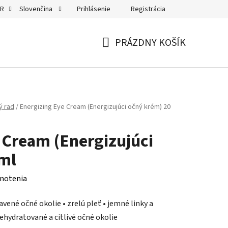
Prihlásenie
Registrácia
UR
Slovenčina
PRÁZDNY KOŠÍK
NÁKUPNÝ
KOŠÍK
ý rad
/
Energizing Eye Cream (Energizujúci očný krém) 20
 Cream (Energizujúci
ml
notenia
avené očné okolie • zrelú pleť • jemné linky a
dehydratované a citlivé očné okolie