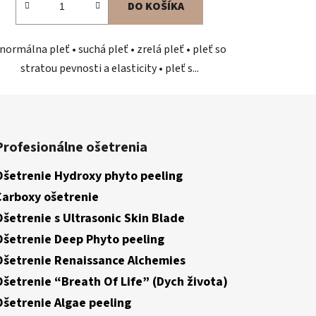
DO KOŠÍKA
 normálna pleť • suchá pleť • zrelá pleť • pleť so
stratou pevnosti a elasticity • pleť s...
Profesionálne ošetrenia
Ošetrenie Hydroxy phyto peeling
Carboxy ošetrenie
Ošetrenie s Ultrasonic Skin Blade
Ošetrenie Deep Phyto peeling
Ošetrenie Renaissance Alchemies
Ošetrenie “Breath Of Life” (Dych života)
Ošetrenie Algae peeling