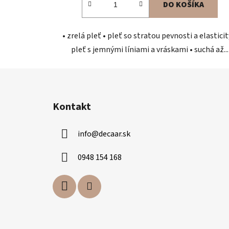
DO KOŠÍKA
• zrelá pleť • pleť so stratou pevnosti a elasticit
pleť s jemnými líniami a vráskami • suchá až...
Z
á
Kontakt
p
ä
info
@
decaar.sk
t
i
0948 154 168
e