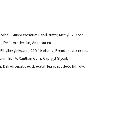
lcohol, Butyrospermum Parkii Butter, Methyl Glucose
anol, Perfluorodecalin, Ammonium
Ethylhexylglycerin, C15-19 Alkane, Pseudoalteromonas
isodium EDTA, Xanthan Gum, Caprylyl Glycol,
, Dehydroacetic Acid, Acetyl Tetrapeptide-5, N-Prolyl