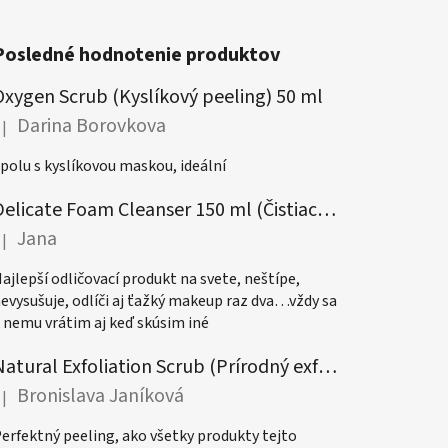
Posledné hodnotenie produktov
Oxygen Scrub (Kyslíkový peeling) 50 ml
Darina Borovkova
|
odnotenie produktu je 5 z 5 hviezdičiek.
polu s kyslíkovou maskou, ideální
Delicate Foam Cleanser 150 ml (Čistiaca pena)
Jana
|
odnotenie produktu je 5 z 5 hviezdičiek.
ajlepší odličovací produkt na svete, neštípe,
evysušuje, odlíči aj ťažký makeup raz dva…vždy sa
 nemu vrátim aj keď skúsim iné
Natural Exfoliation Scrub (Prírodný exfoliačný peeling)
Bronislava Janíková
|
odnotenie produktu je 5 z 5 hviezdičiek.
erfektný peeling, ako všetky produkty tejto