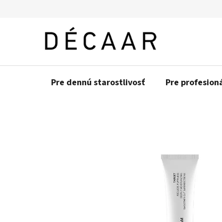
Prejsť
na
obsah
Pre dennú starostlivosť
Pre profesion