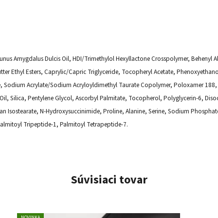
unus Amygdalus Dulcis Oil, HDI/Trimethylol Hexyllactone Crosspolymer, Behenyl A
tter Ethyl Esters, Caprylic/Capric Triglyceride, Tocopheryl Acetate, Phenoxyeth
e, Sodium Acrylate/Sodium Acryloyldimethyl Taurate Copolymer, Poloxamer 188, 
 Oil, Silica, Pentylene Glycol, Ascorbyl Palmitate, Tocopherol, Polyglycerin-6, D
tan Isostearate, N-Hydroxysuccinimide, Proline, Alanine, Serine, Sodium Phosphate
almitoyl Tripeptide-1, Palmitoyl Tetrapeptide-7.
Súvisiaci tovar
NOVINKA