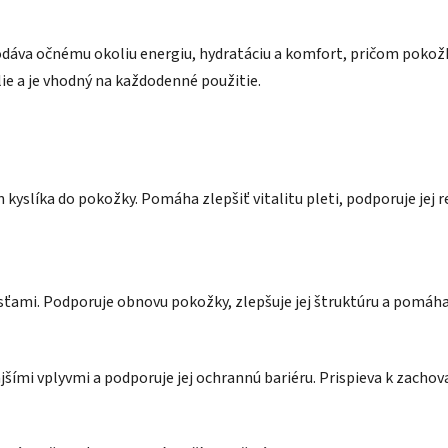
dáva očnému okoliu energiu, hydratáciu a komfort, pričom pokožk
lie a je vhodný na každodenné použitie.
kyslíka do pokožky. Pomáha zlepšiť vitalitu pleti, podporuje jej r
ťami. Podporuje obnovu pokožky, zlepšuje jej štruktúru a pomáha 
jšími vplyvmi a podporuje jej ochrannú bariéru. Prispieva k zachov